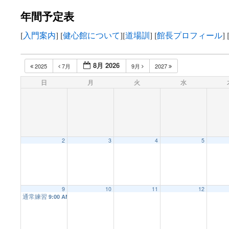
年間予定表
テ
[
入門案内
] [
健心館について
][
道場訓
] [
館長プロフィール
] 
ン
ツ
8月 2026
2025
7月
9月
2027
へ
日
月
火
水
ス
キ
ッ
2
3
4
5
プ
9
10
11
12
通常練習
9:00 AM