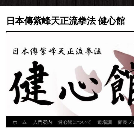
日本傳紫峰天正流拳法 健心館
ホーム
入門案内
健心館について
道場訓
館長プ
コ
ン