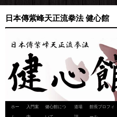
日本傳紫峰天正流拳法 健心館
ホー
入門案
健心館につ
道場
館長プロフィ
コ
ム
内
いて
訓
ール
ン