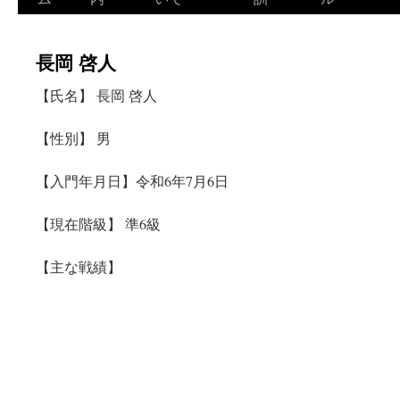
テ
長岡 啓人
ン
【氏名】 長岡 啓人
ツ
へ
【性別】 男
ス
【入門年月日】令和6年7月6日
キ
【現在階級】 準6級
ッ
【主な戦績】
プ