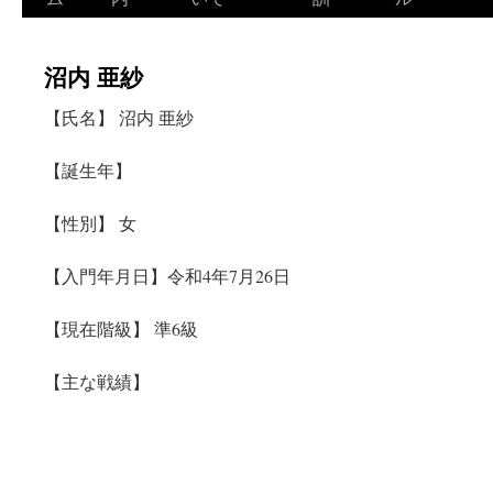
テ
沼内 亜紗
ン
【氏名】 沼内 亜紗
ツ
へ
【誕生年】
ス
【性別】 女
キ
【入門年月日】令和4年7月26日
ッ
【現在階級】 準6級
プ
【主な戦績】