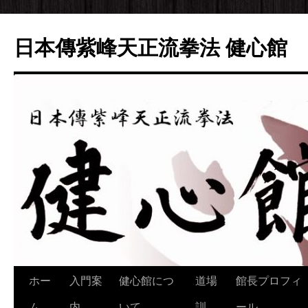
日本傳紫峰天正流拳法 健心館
ホー
入門案
健心館につ
道場
館長プロフィ
コ
ム
内
いて
訓
ール
ン