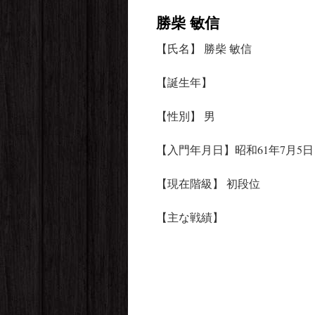
勝柴 敏信
テ
【氏名】 勝柴 敏信
ン
ツ
【誕生年】
へ
【性別】 男
ス
【入門年月日】昭和61年7月5日
キ
【現在階級】 初段位
ッ
プ
【主な戦績】