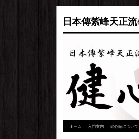
日本傳紫峰天正流
ホーム
入門案内
健心館について
コ
ン