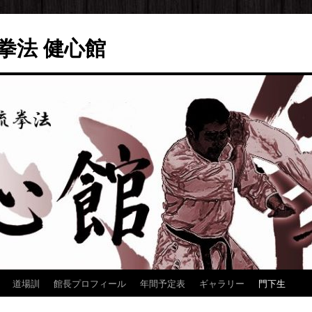
拳法 健心館
道場訓
館長プロフィール
年間予定表
ギャラリー
門下生